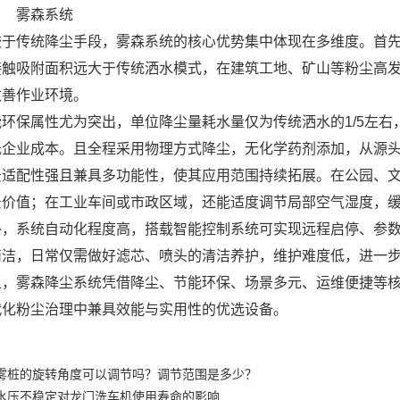
较于传统降尘手段，雾森系统的核心优势集中体现在多维度。首
触吸附面积远大于传统洒水模式，在建筑工地、矿山等粉尘高发区
改善作业环境。
能环保属性尤为突出，单位降尘量耗水量仅为传统洒水的1/5左
低企业成本。且全程采用物理方式降尘，无化学药剂添加，从源
景适配性强且兼具多功能性，使其应用范围持续拓展。在公园、
景价值；在工业车间或市政区域，还能适度调节局部空气湿度，
外，系统自动化程度高，搭载智能控制系统可实现远程启停、参
简洁，日常仅需做好滤芯、喷头的清洁养护，维护难度低，进一
上，雾森降尘系统凭借降尘、节能环保、场景多元、运维便捷等
代化粉尘治理中兼具效能与实用性的优选设备。
雾桩的旋转角度可以调节吗？调节范围是多少？
水压不稳定对龙门洗车机使用寿命的影响