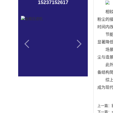
15237152617
相
粉尘的接
时间内
节
显著降
场
尘与造
此
备结构
综
成为现
上一篇：
下一篇：