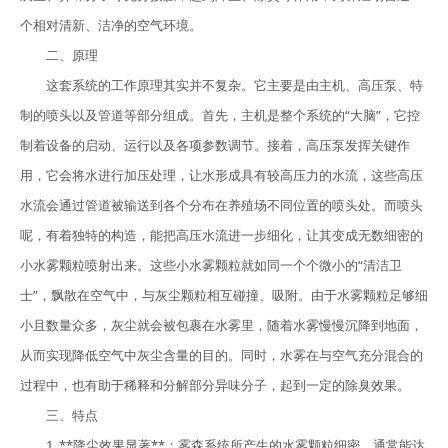
个相对清新、洁净的空气环境。
二、原理
这套系统的工作原理其实并不复杂。它主要是由主机、高压泵、特
制的喷头以及管道等部分组成。首先，主机是整个系统的“大脑”，它控
制着设备的启动、运行以及各项参数调节。接着，高压泵发挥关键作
用，它会将水进行加压处理，让水形成具有较高压力的水流，这些高压
水流会通过管道被输送到各个分布在养殖场不同位置的喷头处。而喷头
呢，有着独特的构造，能把高压水流进一步细化，让其变成无数细密的
小水雾颗粒喷射出来。这些小水雾颗粒就如同一个个微小的“清洁卫
士”，飘散在空气中，与灰尘颗粒相互碰撞、吸附。由于水雾颗粒足够细
小且数量众多，灰尘就会被包裹在水雾里，随着水雾慢慢沉降到地面，
从而实现降低空气中灰尘含量的目的。同时，水雾在与空气充分混合的
过程中，也有助于稀释和分解部分异味分子，起到一定的除臭效果。
三、特点
1. **降尘效果显著**：雾森系统所产生的水雾颗粒细密，通常能达