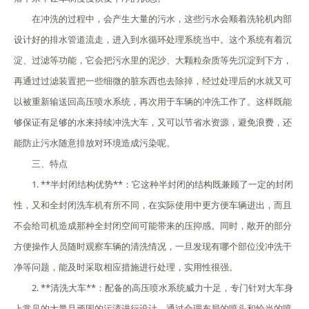
在冲洗的过程中，会产生大量的污水，这些污水会顺着洗轮机内部
设计好的排水管道流走，进入到水循环处理系统当中。这个系统有着沉
淀、过滤等功能，它会把污水里的泥沙、大颗粒杂质等先沉淀到下方，
再通过过滤装置把一些细微的脏东西也去除掉，经过处理后的水就又可
以被重新输送回高压喷水系统，再次用于车辆的冲洗工作了。这样既能
够保证有足够的水来持续冲洗大车，又可以节省水资源，避免浪费，还
能防止污水随意排放对环境造成污染呢。
三、特点
1. **半封闭结构优势**：它这种半封闭的结构既兼顾了一定的封闭
性，又和全封闭洗车机有所不同，在实际使用中更方便车辆进出，而且
不会给司机造成那种全封闭空间可能带来的压抑感。同时，敞开的部分
方便操作人员随时观察车辆的清洗情况，一旦发现有哪个部位没冲洗干
净等问题，能及时采取相应措施进行处理，实用性很强。
2. **清洗大车**：配备的高压喷水系统威力十足，专门针对大车身
上常见的大量且顽固的污渍进行设计，通过合理布局的喷头和恰当的喷