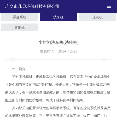
巩义市凡贝环保科技有限公司

雾森系统
洗车机
压滤机
雾炮机
半封闭洗车机(洗轮机)
发表时间：2024-12-23
一、简介
半封闭洗车机，也就是常说的洗轮机，它在重工行业的众多场所中
可是个相当重要的“清洁能手”呢。外观上看，它像是一个部分被罩起来
的大架子，有一侧或者多侧是敞开的，整体由坚固的金属框架搭建，搭
配上部分封闭的防护板材，构成了独特的半封闭结构。
其内部关键配置有强大的高压喷水系统、可靠的控制系统以及实用
的水循环处理系统等。它主要是为那些在建筑工地、煤厂、钢厂、沙