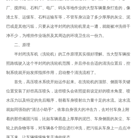
厂、搅拌站、石料厂、电厂、码头等地作业的大型车辆量身打造的，像
渣土车、运煤车、石料运输车等，不管车身沾染了多少厚厚的灰尘、泥
巴或是其他污垢，只要从这半封闭的洗轮机里走一遭，就能被冲洗得干
净不少，为维持作业场所及其周边的环境卫生出一份力。
二、原理
半封闭洗车机（洗轮机）的工作原理其实很好理解。当大型车辆按
照路线驶入这个半封闭的洗轮机范围，并且停在合适的清洗位置后，控
制系统就开始发挥指挥作用，启动整个清洗流程了。
首先，高压喷水系统开始运作起来。在洗轮机的顶部、侧面等关键
位置安装了好些高压喷头，这些喷头会依照提前设定好的喷水角度、喷
水压力以及特定的先后顺序，朝着车身喷射出力量十足的水流。这水流
就如同强劲的“清洁小助手”，依靠自身强大的冲击力，去对付车身上附
着的那些顽固污垢，比如车辆底盘上厚厚的泥巴、车身侧面的灰尘、车
轮上的杂物等等，对车辆各个部位进行冲洗，把污垢从车身上一点点冲
落下来，让车辆慢慢恢复干净的状态。