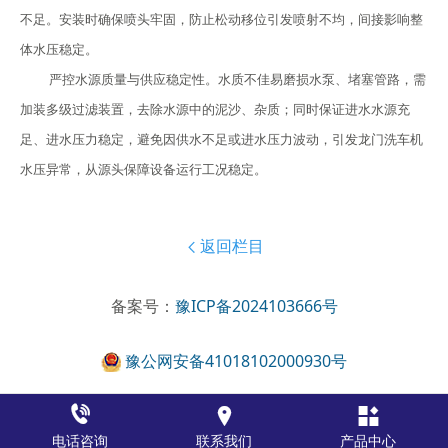
不足。安装时确保喷头牢固，防止松动移位引发喷射不均，间接影响整
体水压稳定。
严控水源质量与供应稳定性。水质不佳易磨损水泵、堵塞管路，需
加装多级过滤装置，去除水源中的泥沙、杂质；同时保证进水水源充
足、进水压力稳定，避免因供水不足或进水压力波动，引发龙门洗车机
水压异常，从源头保障设备运行工况稳定。
返回栏目

备案号：
豫ICP备2024103666号
豫公网安备41018102000930号



电话咨询
联系我们
产品中心