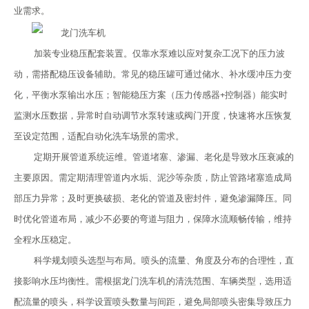
业需求。
加装专业稳压配套装置。仅靠水泵难以应对复杂工况下的压力波
动，需搭配稳压设备辅助。常见的稳压罐可通过储水、补水缓冲压力变
化，平衡水泵输出水压；智能稳压方案（压力传感器+控制器）能实时
监测水压数据，异常时自动调节水泵转速或阀门开度，快速将水压恢复
至设定范围，适配自动化洗车场景的需求。
定期开展管道系统运维。管道堵塞、渗漏、老化是导致水压衰减的
主要原因。需定期清理管道内水垢、泥沙等杂质，防止管路堵塞造成局
部压力异常；及时更换破损、老化的管道及密封件，避免渗漏降压。同
时优化管道布局，减少不必要的弯道与阻力，保障水流顺畅传输，维持
全程水压稳定。
科学规划喷头选型与布局。喷头的流量、角度及分布的合理性，直
接影响水压均衡性。需根据龙门洗车机的清洗范围、车辆类型，选用适
配流量的喷头，科学设置喷头数量与间距，避免局部喷头密集导致压力