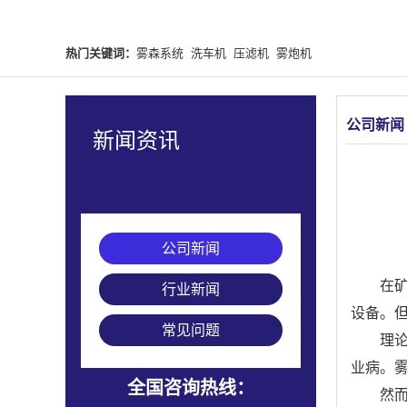
热门关键词：
雾森系统
洗车机
压滤机
雾炮机
公司新闻
新闻资讯
公司新闻
在
行业新闻
设备。
常见问题
理
业病。
全国咨询热线：
然