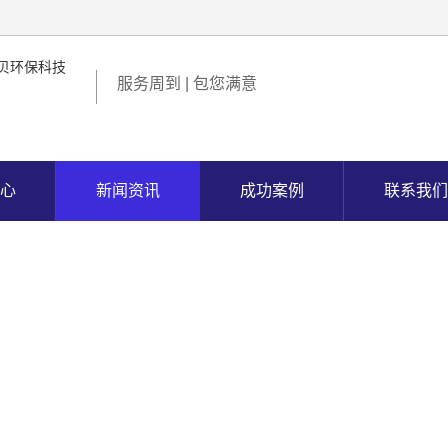
服务周到 | 包您满意
心
新闻资讯
成功案例
联系我们