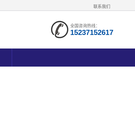
联系我们
全国咨询热线：
15237152617