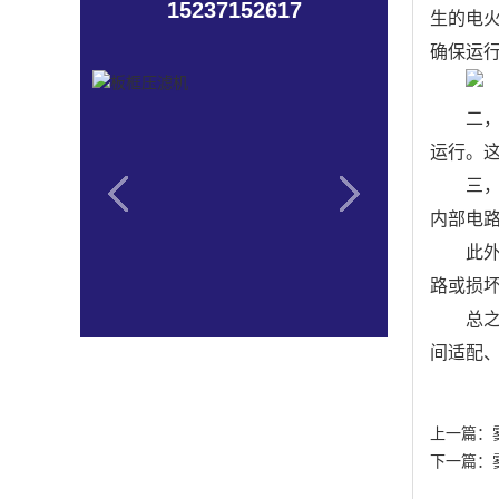
15237152617
生的电
确保运
二
运行。
三
内部电
此
路或损
总
间适配
上一篇：
下一篇：