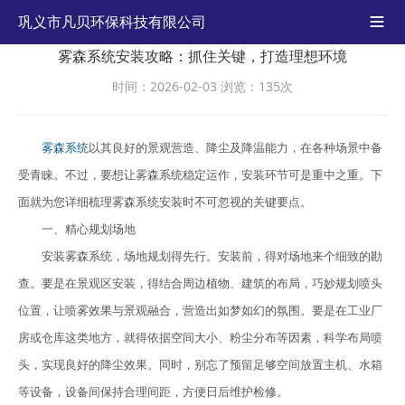
巩义市凡贝环保科技有限公司

雾森系统安装攻略：抓住关键，打造理想环境
时间：2026-02-03
浏览：135次
雾森系统
以其良好的景观营造、降尘及降温能力，在各种场景中备
受青睐。不过，要想让雾森系统稳定运作，安装环节可是重中之重。下
面就为您详细梳理雾森系统安装时不可忽视的关键要点。
一、精心规划场地
安装雾森系统，场地规划得先行。安装前，得对场地来个细致的勘
查。要是在景观区安装，得结合周边植物、建筑的布局，巧妙规划喷头
位置，让喷雾效果与景观融合，营造出如梦如幻的氛围。要是在工业厂
房或仓库这类地方，就得依据空间大小、粉尘分布等因素，科学布局喷
头，实现良好的降尘效果。同时，别忘了预留足够空间放置主机、水箱
等设备，设备间保持合理间距，方便日后维护检修。