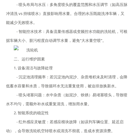
- 喷头布局与水压：多角度喷头的覆盖范围和水压调节（如高压脉
冲清洗 vs 持续喷水）直接影响用水量。合理的水压既能洗净车辆，又
能减少无效喷水。
- 智能控水技术：具备流量传感器或变频控水功能的洗轮机，可根
据车辆大小、脏污程度自动调节水量，避免“大水量空喷”。
二、运行维护因素
1. 设备清洁与故障处理
- 沉淀池清理频率：若沉淀池内泥沙、杂质堆积未及时清理，会降
低蓄水容量和水质，导致循环水无法重复使用，被迫排放换新水。
- 喷头堵塞问题：水中杂质（如泥沙、铁锈）易堵塞喷头，导致喷
水不均匀，需额外补水或重复清洗，增加用水量。
2. 智能系统的稳定性
- 红外感应灵敏度：若感应模块故障（如误判车辆位置、延迟启
动），会导致洗轮机空转喷水或清洗不彻底，造成水资源浪费。